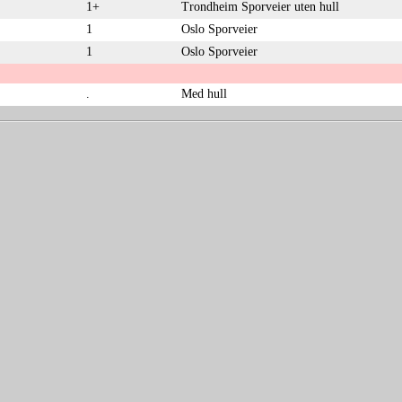
1+
Trondheim Sporveier uten hull
1
Oslo Sporveier
1
Oslo Sporveier
.
Med hull