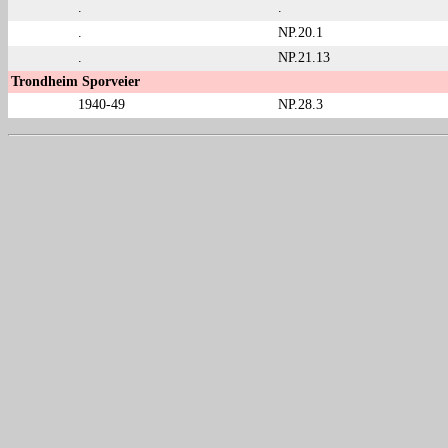
.
.
.
NP.20.1
.
NP.21.13
Trondheim Sporveier
1940-49
NP.28.3