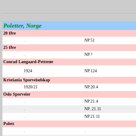
Poletter, Norge
20 Øre
.
NP.51
25 Øre
.
NP.?
Conrad Langaard-Petterøe
1924
NP.124
Kristiania Sporveiselskap
1920/21
NP.20.4
Oslo Sporveier
.
NP.21.4
.
NP..21.11
.
NP.21.11
Polett
.
.