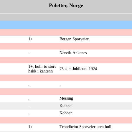
Poletter, Norge
1+
Bergen Sporveier
.
Narvik-Ankenes
1+, hull, to store
75 aars Jubileum 1924
hakk i kantenn
.
.
.
Messing
.
Kobber
.
Kobber
1+
Trondheim Sporveier uten hull