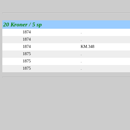
20 Kroner / 5 sp
1874
.
1874
.
1874
KM.348
1875
.
1875
.
1875
.